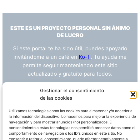
ESTE ES UN PROYECTO PERSONAL SIN ÁNIMO
DE LUCRO
Si este portal te ha sido útil, puedes apoyarlo
invitándome a un café en
Ko-fi
. Tu ayuda me
permite seguir manteniendo este sitio
actualizado y gratuito para todos.
¿Tienes alguna duda o sugerencia? Escríbeme
Gestionar el consentimiento
a
info@empleosanitarioinvestigacion.es
de las cookies
Utilizamos tecnologías como las cookies para almacenar y/o acceder a
la información del dispositivo. Lo hacemos para mejorar la experiencia de
navegación y para mostrar anuncios (no) personalizados. El
Descargo de Responsabilidad
consentimiento a estas tecnologías nos permitirá procesar datos como el
comportamiento de navegación o los ID's únicos en este sitio. No
consentir o retirar el consentimiento, puede afectar negativamente a