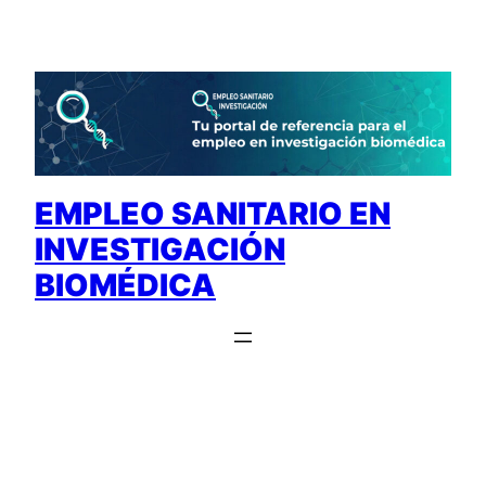
Saltar
al
contenido
EMPLEO SANITARIO EN
INVESTIGACIÓN
BIOMÉDICA