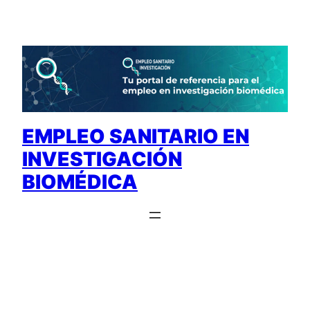
Saltar
al
contenido
EMPLEO SANITARIO EN
INVESTIGACIÓN
BIOMÉDICA