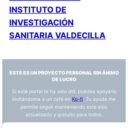
INSTITUTO DE
INVESTIGACIÓN
SANITARIA VALDECILLA
ESTE ES UN PROYECTO PERSONAL SIN ÁNIMO
DE LUCRO
Si este portal te ha sido útil, puedes apoyarlo
invitándome a un café en
Ko-fi
. Tu ayuda me
permite seguir manteniendo este sitio
actualizado y gratuito para todos.
¿Tienes alguna duda o sugerencia? Escríbeme