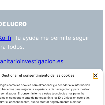
DE LUCRO
Ko-fi
. Tu ayuda me permite seguir
ara todos.
nitarioinvestigacion.es
Gestionar el consentimiento de las cookies
logías como las cookies para almacenar y/o acceder a la información
Funciona gracias a
WordPress
 Lo hacemos para mejorar la experiencia de navegación y para mostrar
rsonalizados. El consentimiento a estas tecnologías nos permitirá
omo el comportamiento de navegación o los ID's únicos en este sitio.
etirar el consentimiento, puede afectar negativamente a ciertas