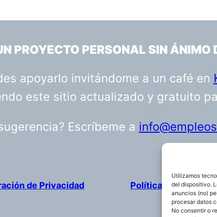
 UN PROYECTO PERSONAL SIN ÁNIMO 
uedes apoyarlo invitándome a un café en
do este sitio actualizado y gratuito p
 sugerencia? Escríbeme a
info@empleosa
Utilizamos tecno
ración de Privacidad
Política de cookies
del dispositivo.
anuncios (no) pe
procesar datos c
No consentir o r