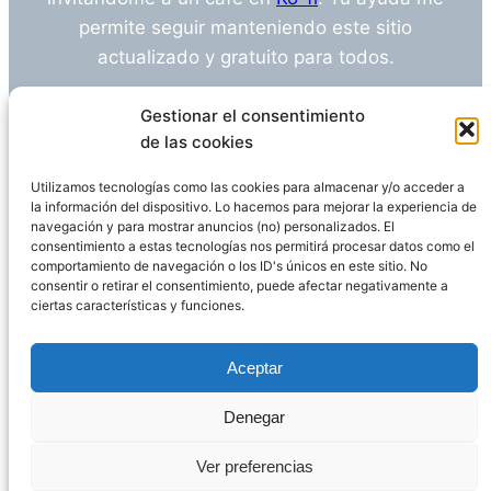
permite seguir manteniendo este sitio
actualizado y gratuito para todos.
¿Tienes alguna duda o sugerencia? Escríbeme
Gestionar el consentimiento
a
info@empleosanitarioinvestigacion.es
de las cookies
Utilizamos tecnologías como las cookies para almacenar y/o acceder a
la información del dispositivo. Lo hacemos para mejorar la experiencia de
navegación y para mostrar anuncios (no) personalizados. El
Descargo de Responsabilidad
consentimiento a estas tecnologías nos permitirá procesar datos como el
comportamiento de navegación o los ID's únicos en este sitio. No
consentir o retirar el consentimiento, puede afectar negativamente a
Declaración de Privacidad
Política de cookies
ciertas características y funciones.
Funciona gracias a
WordPress
Aceptar
Denegar
Página administrada por
Javier Ripoll
Ver preferencias