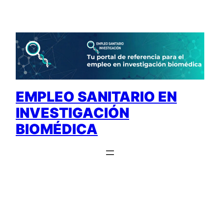
Saltar
al
contenido
EMPLEO SANITARIO EN
INVESTIGACIÓN
BIOMÉDICA