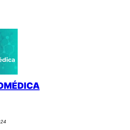
IOMÉDICA
024