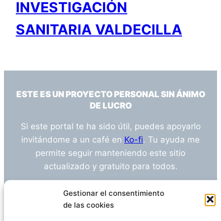
INVESTIGACIÓN
SANITARIA VALDECILLA
ESTE ES UN PROYECTO PERSONAL SIN ÁNIMO
DE LUCRO
Si este portal te ha sido útil, puedes apoyarlo
invitándome a un café en
Ko-fi
. Tu ayuda me
permite seguir manteniendo este sitio
actualizado y gratuito para todos.
¿Tienes alguna duda o sugerencia? Escríbeme
Gestionar el consentimiento
a
info@empleosanitarioinvestigacion.es
de las cookies