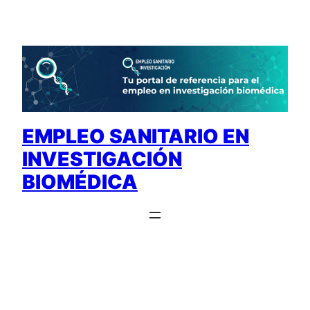
Saltar
al
contenido
EMPLEO SANITARIO EN
INVESTIGACIÓN
BIOMÉDICA