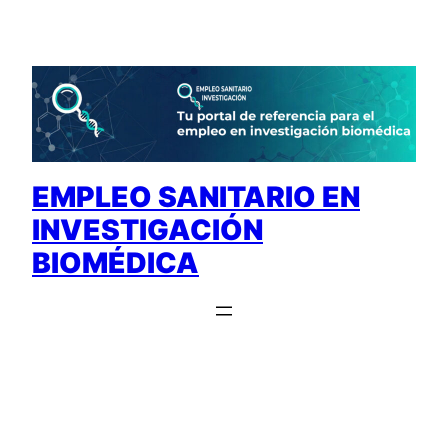
Saltar
al
contenido
EMPLEO SANITARIO EN
INVESTIGACIÓN
BIOMÉDICA