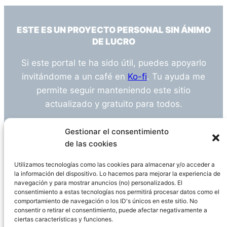
ESTE ES UN PROYECTO PERSONAL SIN ÁNIMO
DE LUCRO
Si este portal te ha sido útil, puedes apoyarlo
invitándome a un café en
Ko-fi
. Tu ayuda me
permite seguir manteniendo este sitio
actualizado y gratuito para todos.
¿Tienes alguna duda o sugerencia? Escríbeme
Gestionar el consentimiento
a
info@empleosanitarioinvestigacion.es
de las cookies
Utilizamos tecnologías como las cookies para almacenar y/o acceder a
la información del dispositivo. Lo hacemos para mejorar la experiencia de
navegación y para mostrar anuncios (no) personalizados. El
Descargo de Responsabilidad
consentimiento a estas tecnologías nos permitirá procesar datos como el
comportamiento de navegación o los ID's únicos en este sitio. No
consentir o retirar el consentimiento, puede afectar negativamente a
Declaración de Privacidad
Política de cookies
ciertas características y funciones.