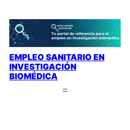
Saltar
al
contenido
EMPLEO SANITARIO EN
INVESTIGACIÓN
BIOMÉDICA