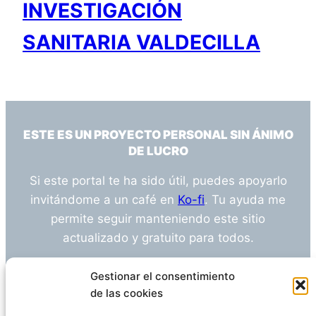
INVESTIGACIÓN
SANITARIA VALDECILLA
ESTE ES UN PROYECTO PERSONAL SIN ÁNIMO
DE LUCRO
Si este portal te ha sido útil, puedes apoyarlo
invitándome a un café en
Ko-fi
. Tu ayuda me
permite seguir manteniendo este sitio
actualizado y gratuito para todos.
¿Tienes alguna duda o sugerencia? Escríbeme
Gestionar el consentimiento
a
info@empleosanitarioinvestigacion.es
de las cookies