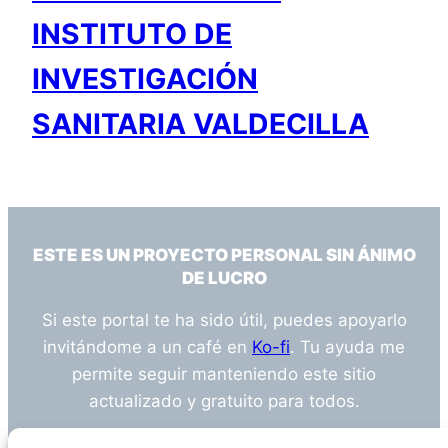
INSTITUTO DE
INVESTIGACIÓN
SANITARIA VALDECILLA
ESTE ES UN PROYECTO PERSONAL SIN ÁNIMO
DE LUCRO
Si este portal te ha sido útil, puedes apoyarlo
invitándome a un café en
Ko-fi
. Tu ayuda me
permite seguir manteniendo este sitio
actualizado y gratuito para todos.
¿Tienes alguna duda o sugerencia? Escríbeme