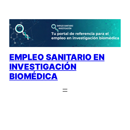
Saltar
al
contenido
EMPLEO SANITARIO EN
INVESTIGACIÓN
BIOMÉDICA