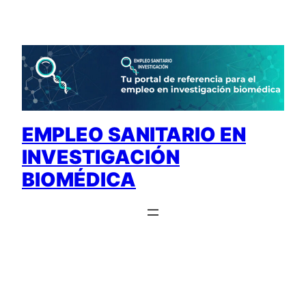
Saltar
al
contenido
EMPLEO SANITARIO EN
INVESTIGACIÓN
BIOMÉDICA