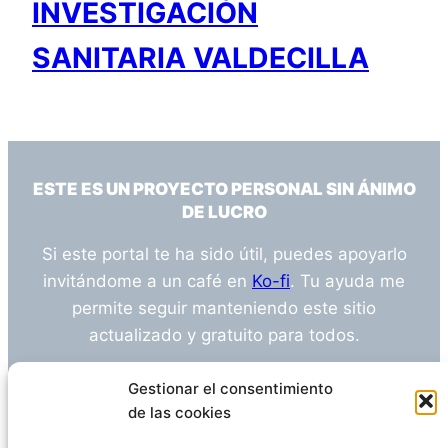
INVESTIGACIÓN
SANITARIA VALDECILLA
ESTE ES UN PROYECTO PERSONAL SIN ÁNIMO
DE LUCRO
Si este portal te ha sido útil, puedes apoyarlo
invitándome a un café en
Ko-fi
. Tu ayuda me
permite seguir manteniendo este sitio
actualizado y gratuito para todos.
¿Tienes alguna duda o sugerencia? Escríbeme
Gestionar el consentimiento
a
info@empleosanitarioinvestigacion.es
de las cookies