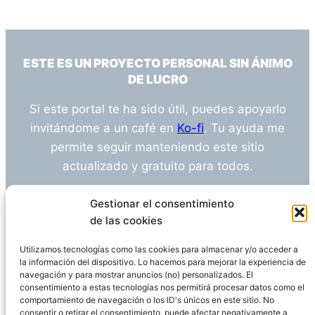
ESTE ES UN PROYECTO PERSONAL SIN ÁNIMO
DE LUCRO
Si este portal te ha sido útil, puedes apoyarlo
invitándome a un café en
Ko-fi
. Tu ayuda me
permite seguir manteniendo este sitio
actualizado y gratuito para todos.
¿Tienes alguna duda o sugerencia? Escríbeme
Gestionar el consentimiento
a
info@empleosanitarioinvestigacion.es
de las cookies
Utilizamos tecnologías como las cookies para almacenar y/o acceder a
la información del dispositivo. Lo hacemos para mejorar la experiencia de
navegación y para mostrar anuncios (no) personalizados. El
Descargo de Responsabilidad
consentimiento a estas tecnologías nos permitirá procesar datos como el
comportamiento de navegación o los ID's únicos en este sitio. No
consentir o retirar el consentimiento, puede afectar negativamente a