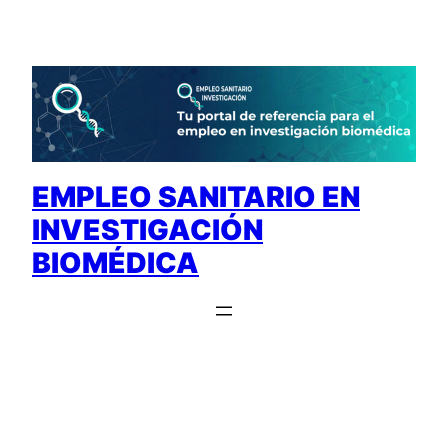
Saltar
al
contenido
EMPLEO SANITARIO EN
INVESTIGACIÓN
BIOMÉDICA