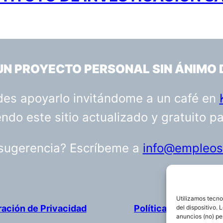
 UN PROYECTO PERSONAL SIN ÁNIMO 
uedes apoyarlo invitándome a un café en
do este sitio actualizado y gratuito p
 sugerencia? Escríbeme a
info@empleosa
Utilizamos tecno
ración de Privacidad
Política de cookies
del dispositivo.
anuncios (no) pe