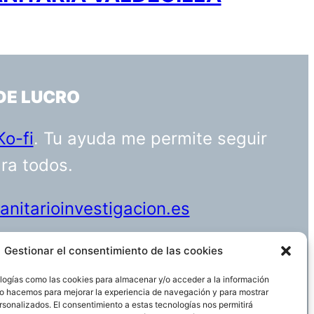
DE LUCRO
Ko-fi
. Tu ayuda me permite seguir
ara todos.
nitarioinvestigacion.es
Gestionar el consentimiento de las cookies
logías como las cookies para almacenar y/o acceder a la información
Funciona gracias a
WordPress
 Lo hacemos para mejorar la experiencia de navegación y para mostrar
rsonalizados. El consentimiento a estas tecnologías nos permitirá