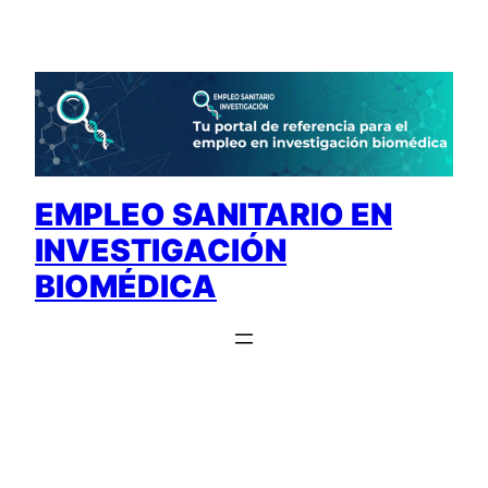
Saltar
al
contenido
EMPLEO SANITARIO EN
INVESTIGACIÓN
BIOMÉDICA