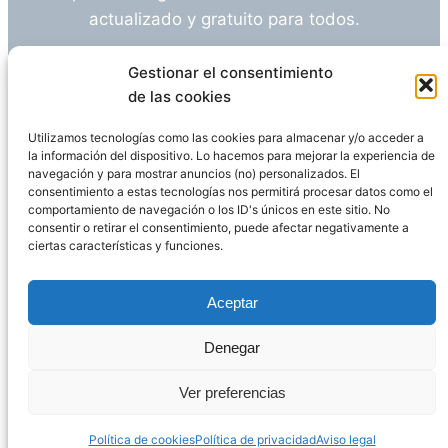
actualizado y gratuito para todos.
¿Tienes alguna duda o sugerencia? Escríbeme
Gestionar el consentimiento
a
info@empleosanitarioinvestigacion.es
de las cookies
Utilizamos tecnologías como las cookies para almacenar y/o acceder a
la información del dispositivo. Lo hacemos para mejorar la experiencia de
navegación y para mostrar anuncios (no) personalizados. El
Descargo de Responsabilidad
consentimiento a estas tecnologías nos permitirá procesar datos como el
comportamiento de navegación o los ID's únicos en este sitio. No
consentir o retirar el consentimiento, puede afectar negativamente a
Declaración de Privacidad
Política de cookies
ciertas características y funciones.
Funciona gracias a
WordPress
Aceptar
Denegar
Página administrada por
Javier Ripoll
Ver preferencias
Política de cookies
Política de privacidad
Aviso legal