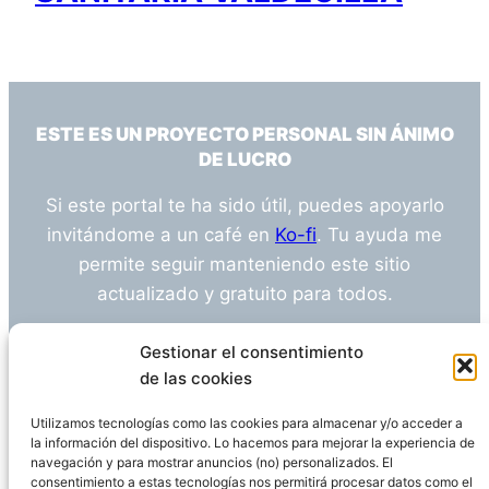
ESTE ES UN PROYECTO PERSONAL SIN ÁNIMO
DE LUCRO
Si este portal te ha sido útil, puedes apoyarlo
invitándome a un café en
Ko-fi
. Tu ayuda me
permite seguir manteniendo este sitio
actualizado y gratuito para todos.
¿Tienes alguna duda o sugerencia? Escríbeme
Gestionar el consentimiento
a
info@empleosanitarioinvestigacion.es
de las cookies
Utilizamos tecnologías como las cookies para almacenar y/o acceder a
la información del dispositivo. Lo hacemos para mejorar la experiencia de
navegación y para mostrar anuncios (no) personalizados. El
Descargo de Responsabilidad
consentimiento a estas tecnologías nos permitirá procesar datos como el