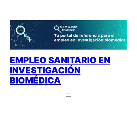
Saltar
al
contenido
EMPLEO SANITARIO EN
INVESTIGACIÓN
BIOMÉDICA