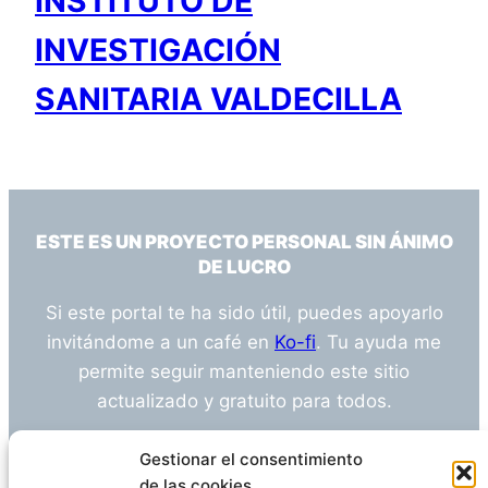
INSTITUTO DE
INVESTIGACIÓN
SANITARIA VALDECILLA
ESTE ES UN PROYECTO PERSONAL SIN ÁNIMO
DE LUCRO
Si este portal te ha sido útil, puedes apoyarlo
invitándome a un café en
Ko-fi
. Tu ayuda me
permite seguir manteniendo este sitio
actualizado y gratuito para todos.
¿Tienes alguna duda o sugerencia? Escríbeme
Gestionar el consentimiento
a
info@empleosanitarioinvestigacion.es
de las cookies