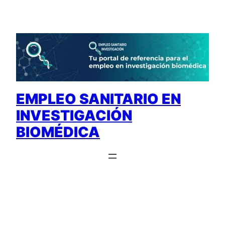
Saltar
al
contenido
EMPLEO SANITARIO EN
INVESTIGACIÓN
BIOMÉDICA