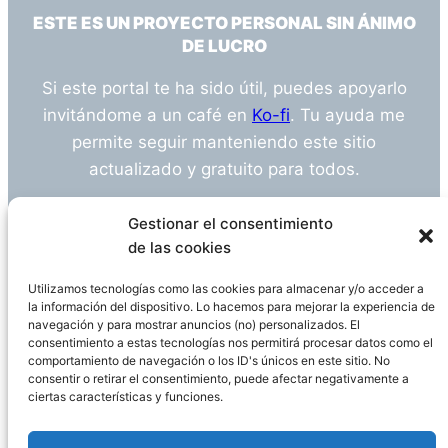
ESTE ES UN PROYECTO PERSONAL SIN ÁNIMO
DE LUCRO
Si este portal te ha sido útil, puedes apoyarlo
invitándome a un café en
Ko-fi
. Tu ayuda me
permite seguir manteniendo este sitio
actualizado y gratuito para todos.
¿Tienes alguna duda o sugerencia? Escríbeme
Gestionar el consentimiento
a
info@empleosanitarioinvestigacion.es
de las cookies
Utilizamos tecnologías como las cookies para almacenar y/o acceder a
la información del dispositivo. Lo hacemos para mejorar la experiencia de
navegación y para mostrar anuncios (no) personalizados. El
Descargo de Responsabilidad
consentimiento a estas tecnologías nos permitirá procesar datos como el
comportamiento de navegación o los ID's únicos en este sitio. No
consentir o retirar el consentimiento, puede afectar negativamente a
Declaración de Privacidad
Política de cookies
ciertas características y funciones.
Funciona gracias a
WordPress