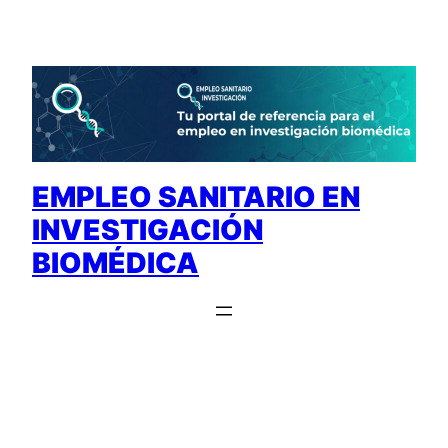
Saltar
al
contenido
EMPLEO SANITARIO EN
INVESTIGACIÓN
BIOMÉDICA