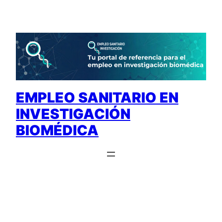
Saltar
al
contenido
EMPLEO SANITARIO EN
INVESTIGACIÓN
BIOMÉDICA