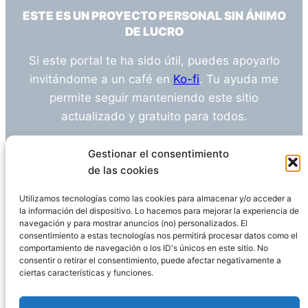
ESTE ES UN PROYECTO PERSONAL SIN ÁNIMO
DE LUCRO
Si este portal te ha sido útil, puedes apoyarlo
invitándome a un café en
Ko-fi
. Tu ayuda me
permite seguir manteniendo este sitio
actualizado y gratuito para todos.
¿Tienes alguna duda o sugerencia? Escríbeme
Gestionar el consentimiento
a
info@empleosanitarioinvestigacion.es
de las cookies
Utilizamos tecnologías como las cookies para almacenar y/o acceder a
la información del dispositivo. Lo hacemos para mejorar la experiencia de
navegación y para mostrar anuncios (no) personalizados. El
Descargo de Responsabilidad
consentimiento a estas tecnologías nos permitirá procesar datos como el
comportamiento de navegación o los ID's únicos en este sitio. No
consentir o retirar el consentimiento, puede afectar negativamente a
Declaración de Privacidad
Política de cookies
ciertas características y funciones.
Funciona gracias a
WordPress