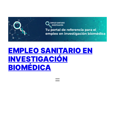
Saltar
al
contenido
EMPLEO SANITARIO EN
INVESTIGACIÓN
BIOMÉDICA