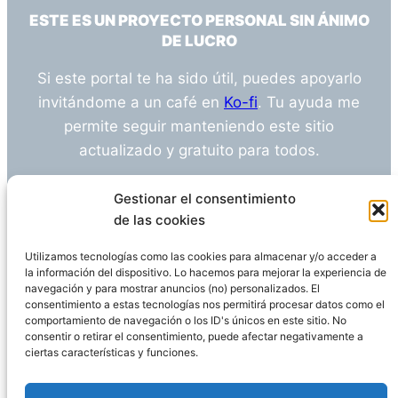
ESTE ES UN PROYECTO PERSONAL SIN ÁNIMO
DE LUCRO
Si este portal te ha sido útil, puedes apoyarlo
invitándome a un café en
Ko-fi
. Tu ayuda me
permite seguir manteniendo este sitio
actualizado y gratuito para todos.
¿Tienes alguna duda o sugerencia? Escríbeme
Gestionar el consentimiento
a
info@empleosanitarioinvestigacion.es
de las cookies
Utilizamos tecnologías como las cookies para almacenar y/o acceder a
la información del dispositivo. Lo hacemos para mejorar la experiencia de
navegación y para mostrar anuncios (no) personalizados. El
Descargo de Responsabilidad
consentimiento a estas tecnologías nos permitirá procesar datos como el
comportamiento de navegación o los ID's únicos en este sitio. No
consentir o retirar el consentimiento, puede afectar negativamente a
Declaración de Privacidad
Política de cookies
ciertas características y funciones.
Funciona gracias a
WordPress