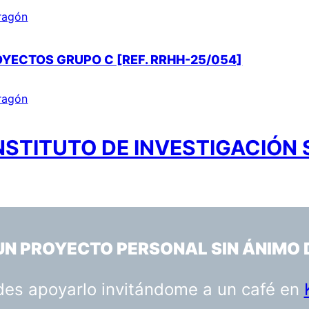
Aragón
OYECTOS GRUPO C [REF. RRHH-25/054]
Aragón
NSTITUTO DE INVESTIGACIÓN
 UN PROYECTO PERSONAL SIN ÁNIMO 
uedes apoyarlo invitándome a un café en