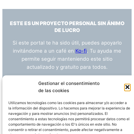
ESTE ES UN PROYECTO PERSONAL SIN ÁNIMO
DE LUCRO
Si este portal te ha sido útil, puedes apoyarlo
invitándome a un café en
Ko-fi
. Tu ayuda me
permite seguir manteniendo este sitio
actualizado y gratuito para todos.
¿Tienes alguna duda o sugerencia? Escríbeme
Gestionar el consentimiento
a
info@empleosanitarioinvestigacion.es
de las cookies
Utilizamos tecnologías como las cookies para almacenar y/o acceder a
la información del dispositivo. Lo hacemos para mejorar la experiencia de
navegación y para mostrar anuncios (no) personalizados. El
Descargo de Responsabilidad
consentimiento a estas tecnologías nos permitirá procesar datos como el
comportamiento de navegación o los ID's únicos en este sitio. No
consentir o retirar el consentimiento, puede afectar negativamente a
Declaración de Privacidad
Política de cookies