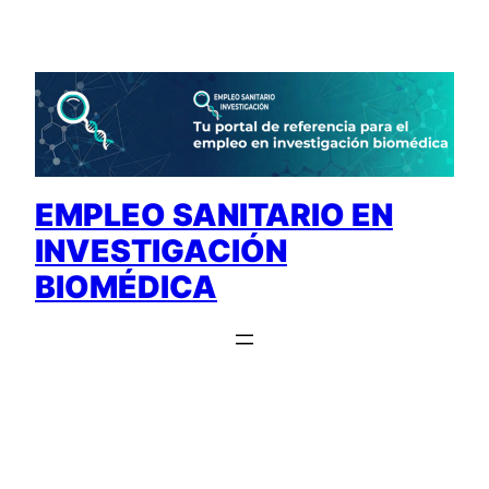
Saltar
al
contenido
EMPLEO SANITARIO EN
INVESTIGACIÓN
BIOMÉDICA