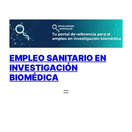
Saltar
al
contenido
EMPLEO SANITARIO EN
INVESTIGACIÓN
BIOMÉDICA