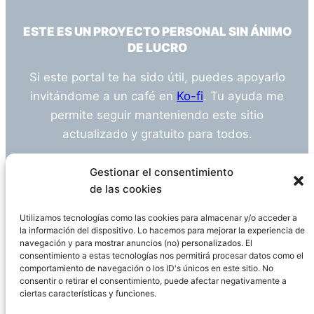
ESTE ES UN PROYECTO PERSONAL SIN ÁNIMO
DE LUCRO
Si este portal te ha sido útil, puedes apoyarlo
invitándome a un café en
Ko-fi
. Tu ayuda me
permite seguir manteniendo este sitio
actualizado y gratuito para todos.
¿Tienes alguna duda o sugerencia? Escríbeme
Gestionar el consentimiento
a
info@empleosanitarioinvestigacion.es
de las cookies
Utilizamos tecnologías como las cookies para almacenar y/o acceder a
la información del dispositivo. Lo hacemos para mejorar la experiencia de
navegación y para mostrar anuncios (no) personalizados. El
Descargo de Responsabilidad
consentimiento a estas tecnologías nos permitirá procesar datos como el
comportamiento de navegación o los ID's únicos en este sitio. No
consentir o retirar el consentimiento, puede afectar negativamente a
Declaración de Privacidad
Política de cookies
ciertas características y funciones.