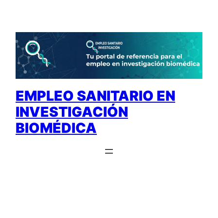
Saltar
al
contenido
EMPLEO SANITARIO EN
INVESTIGACIÓN
BIOMÉDICA