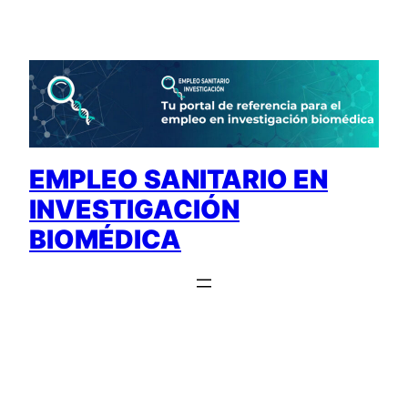
Saltar
al
contenido
EMPLEO SANITARIO EN
INVESTIGACIÓN
BIOMÉDICA