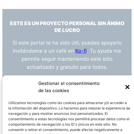
ESTE ES UN PROYECTO PERSONAL SIN ÁNIMO
DE LUCRO
Si este portal te ha sido útil, puedes apoyarlo
invitándome a un café en
Ko-fi
. Tu ayuda me
permite seguir manteniendo este sitio
actualizado y gratuito para todos.
¿Tienes alguna duda o sugerencia? Escríbeme
Gestionar el consentimiento
a
info@empleosanitarioinvestigacion.es
de las cookies
Utilizamos tecnologías como las cookies para almacenar y/o acceder a
la información del dispositivo. Lo hacemos para mejorar la experiencia de
navegación y para mostrar anuncios (no) personalizados. El
Descargo de Responsabilidad
consentimiento a estas tecnologías nos permitirá procesar datos como el
comportamiento de navegación o los ID's únicos en este sitio. No
consentir o retirar el consentimiento, puede afectar negativamente a
Declaración de Privacidad
Política de cookies