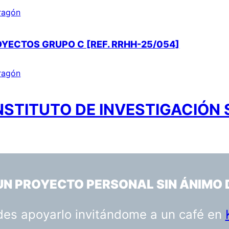
Aragón
OYECTOS GRUPO C [REF. RRHH-25/054]
Aragón
NSTITUTO DE INVESTIGACIÓN
 UN PROYECTO PERSONAL SIN ÁNIMO 
uedes apoyarlo invitándome a un café en