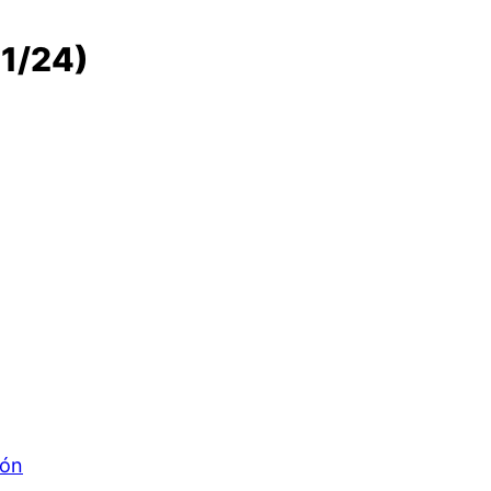
01/24)
gón