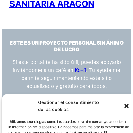
SANITARIA ARAGÓN
ESTE ES UN PROYECTO PERSONAL SIN ÁNIMO
DE LUCRO
Si este portal te ha sido útil, puedes apoyarlo
invitándome a un café en
Ko-fi
. Tu ayuda me
permite seguir manteniendo este sitio
actualizado y gratuito para todos.
¿Tienes alguna duda o sugerencia? Escríbeme
Gestionar el consentimiento
a
info@empleosanitarioinvestigacion.es
de las cookies
Utilizamos tecnologías como las cookies para almacenar y/o acceder a
la información del dispositivo. Lo hacemos para mejorar la experiencia de
navegación y para mostrar anuncios (no) personalizados. El