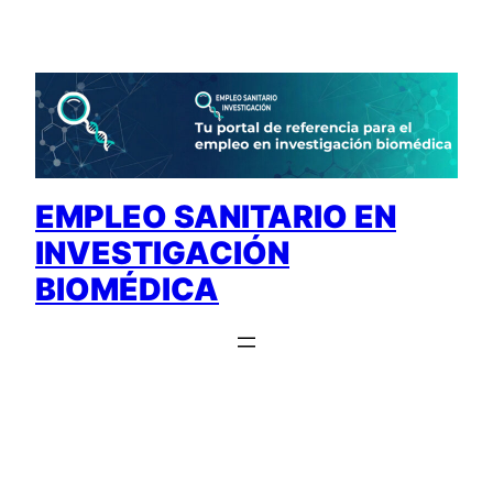
Saltar
al
contenido
EMPLEO SANITARIO EN
INVESTIGACIÓN
BIOMÉDICA