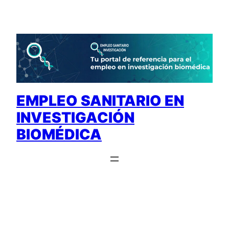
Saltar
al
contenido
EMPLEO SANITARIO EN
INVESTIGACIÓN
BIOMÉDICA