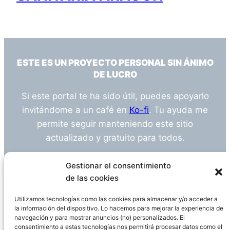
ESTE ES UN PROYECTO PERSONAL SIN ÁNIMO
DE LUCRO
Si este portal te ha sido útil, puedes apoyarlo
invitándome a un café en
Ko-fi
. Tu ayuda me
permite seguir manteniendo este sitio
actualizado y gratuito para todos.
¿Tienes alguna duda o sugerencia? Escríbeme
Gestionar el consentimiento
a
info@empleosanitarioinvestigacion.es
de las cookies
Utilizamos tecnologías como las cookies para almacenar y/o acceder a
la información del dispositivo. Lo hacemos para mejorar la experiencia de
navegación y para mostrar anuncios (no) personalizados. El
Descargo de Responsabilidad
consentimiento a estas tecnologías nos permitirá procesar datos como el