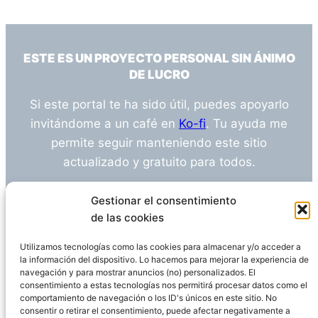
ESTE ES UN PROYECTO PERSONAL SIN ÁNIMO
DE LUCRO
Si este portal te ha sido útil, puedes apoyarlo
invitándome a un café en
Ko-fi
. Tu ayuda me
permite seguir manteniendo este sitio
actualizado y gratuito para todos.
¿Tienes alguna duda o sugerencia? Escríbeme
Gestionar el consentimiento
a
info@empleosanitarioinvestigacion.es
de las cookies
Utilizamos tecnologías como las cookies para almacenar y/o acceder a
la información del dispositivo. Lo hacemos para mejorar la experiencia de
navegación y para mostrar anuncios (no) personalizados. El
Descargo de Responsabilidad
consentimiento a estas tecnologías nos permitirá procesar datos como el
comportamiento de navegación o los ID's únicos en este sitio. No
consentir o retirar el consentimiento, puede afectar negativamente a
Declaración de Privacidad
Política de cookies