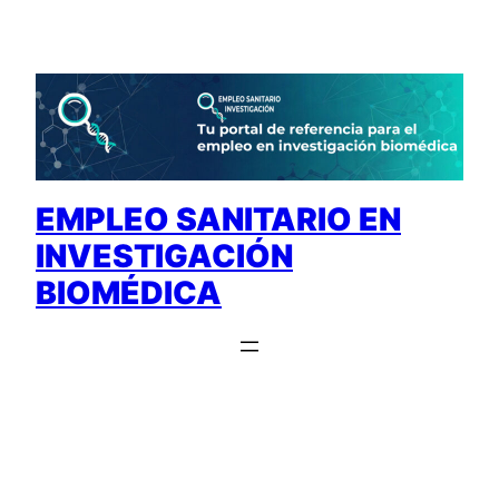
Saltar
al
contenido
EMPLEO SANITARIO EN
INVESTIGACIÓN
BIOMÉDICA