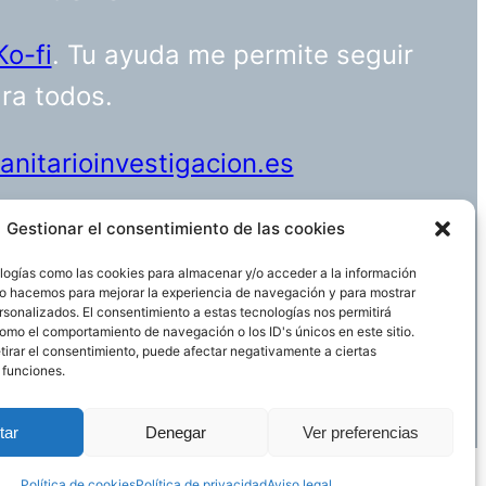
Ko-fi
. Tu ayuda me permite seguir
ara todos.
nitarioinvestigacion.es
Gestionar el consentimiento de las cookies
logías como las cookies para almacenar y/o acceder a la información
Funciona gracias a
WordPress
 Lo hacemos para mejorar la experiencia de navegación y para mostrar
rsonalizados. El consentimiento a estas tecnologías nos permitirá
omo el comportamiento de navegación o los ID's únicos en este sitio.
etirar el consentimiento, puede afectar negativamente a ciertas
 funciones.
tar
Denegar
Ver preferencias
Política de cookies
Política de privacidad
Aviso legal