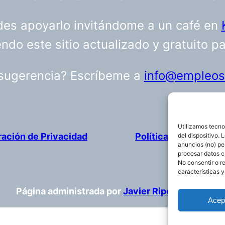
uedes apoyarlo invitándome a un café en
do este sitio actualizado y gratuito p
 sugerencia? Escríbeme a
info@empleosa
Utilizamos tecno
ración de Privacidad
Política de cookies
del dispositivo.
anuncios (no) pe
procesar datos c
No consentir o r
características y
Página administrada por
Javier Ripoll
Acep