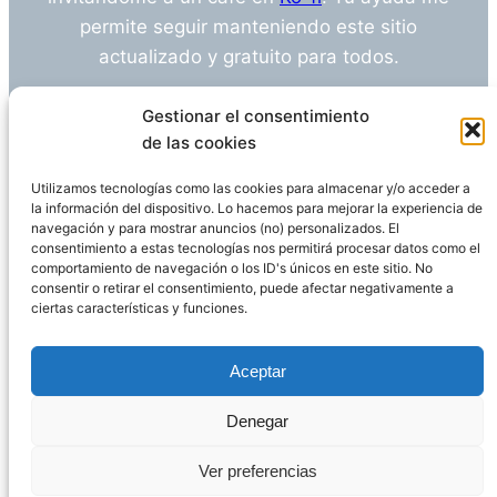
permite seguir manteniendo este sitio
actualizado y gratuito para todos.
¿Tienes alguna duda o sugerencia? Escríbeme
Gestionar el consentimiento
a
info@empleosanitarioinvestigacion.es
de las cookies
Utilizamos tecnologías como las cookies para almacenar y/o acceder a
la información del dispositivo. Lo hacemos para mejorar la experiencia de
navegación y para mostrar anuncios (no) personalizados. El
Descargo de Responsabilidad
consentimiento a estas tecnologías nos permitirá procesar datos como el
comportamiento de navegación o los ID's únicos en este sitio. No
consentir o retirar el consentimiento, puede afectar negativamente a
Declaración de Privacidad
Política de cookies
ciertas características y funciones.
Funciona gracias a
WordPress
Aceptar
Denegar
Página administrada por
Javier Ripoll
Ver preferencias