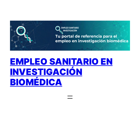
Saltar
al
contenido
EMPLEO SANITARIO EN
INVESTIGACIÓN
BIOMÉDICA