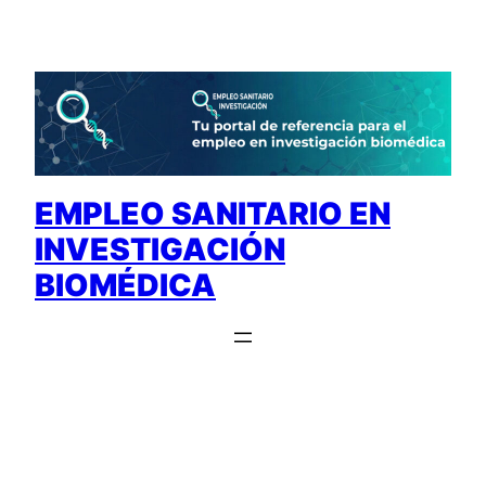
Saltar
al
contenido
EMPLEO SANITARIO EN
INVESTIGACIÓN
BIOMÉDICA