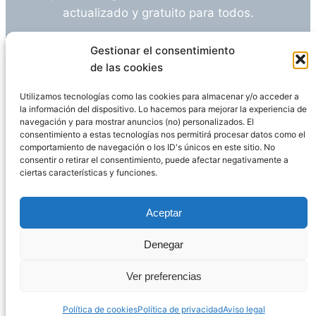
actualizado y gratuito para todos.
¿Tienes alguna duda o sugerencia? Escríbeme
Gestionar el consentimiento
a
info@empleosanitarioinvestigacion.es
de las cookies
Utilizamos tecnologías como las cookies para almacenar y/o acceder a
la información del dispositivo. Lo hacemos para mejorar la experiencia de
navegación y para mostrar anuncios (no) personalizados. El
Descargo de Responsabilidad
consentimiento a estas tecnologías nos permitirá procesar datos como el
comportamiento de navegación o los ID's únicos en este sitio. No
consentir o retirar el consentimiento, puede afectar negativamente a
Declaración de Privacidad
Política de cookies
ciertas características y funciones.
Funciona gracias a
WordPress
Aceptar
Denegar
Página administrada por
Javier Ripoll
Ver preferencias
Política de cookies
Política de privacidad
Aviso legal