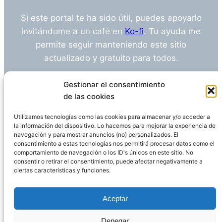
Si este portal te ha sido útil, puedes apoyarlo
invitándome a un café en
Ko-fi
. Tu ayuda me
permite seguir manteniendo este sitio
actualizado y gratuito para todos.
¿Tienes alguna duda o sugerencia? Escríbeme
Gestionar el consentimiento
a
info@empleosanitarioinvestigacion.es
de las cookies
Utilizamos tecnologías como las cookies para almacenar y/o acceder a
la información del dispositivo. Lo hacemos para mejorar la experiencia de
navegación y para mostrar anuncios (no) personalizados. El
Descargo de Responsabilidad
consentimiento a estas tecnologías nos permitirá procesar datos como el
comportamiento de navegación o los ID's únicos en este sitio. No
consentir o retirar el consentimiento, puede afectar negativamente a
Declaración de Privacidad
Política de cookies
ciertas características y funciones.
Funciona gracias a
WordPress
Aceptar
Denegar