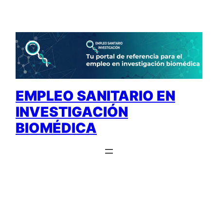
Saltar
al
contenido
EMPLEO SANITARIO EN
INVESTIGACIÓN
BIOMÉDICA