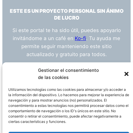
ESTE ES UN PROYECTO PERSONAL SIN ÁNIMO
DE LUCRO
Si este portal te ha sido útil, puedes apoyarlo
invitándome a un café en
Ko-fi
. Tu ayuda me
permite seguir manteniendo este sitio
actualizado y gratuito para todos.
¿Tienes alguna duda o sugerencia? Escríbeme
Gestionar el consentimiento
a
info@empleosanitarioinvestigacion.es
de las cookies
Utilizamos tecnologías como las cookies para almacenar y/o acceder a
la información del dispositivo. Lo hacemos para mejorar la experiencia de
navegación y para mostrar anuncios (no) personalizados. El
Descargo de Responsabilidad
consentimiento a estas tecnologías nos permitirá procesar datos como el
comportamiento de navegación o los ID's únicos en este sitio. No
consentir o retirar el consentimiento, puede afectar negativamente a
Declaración de Privacidad
Política de cookies
ciertas características y funciones.