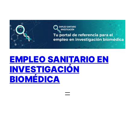
Saltar
al
contenido
EMPLEO SANITARIO EN
INVESTIGACIÓN
BIOMÉDICA