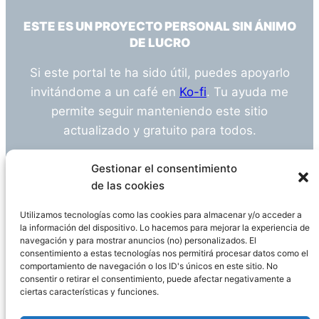
ESTE ES UN PROYECTO PERSONAL SIN ÁNIMO
DE LUCRO
Si este portal te ha sido útil, puedes apoyarlo
invitándome a un café en
Ko-fi
. Tu ayuda me
permite seguir manteniendo este sitio
actualizado y gratuito para todos.
¿Tienes alguna duda o sugerencia? Escríbeme
Gestionar el consentimiento
a
info@empleosanitarioinvestigacion.es
de las cookies
Utilizamos tecnologías como las cookies para almacenar y/o acceder a
la información del dispositivo. Lo hacemos para mejorar la experiencia de
navegación y para mostrar anuncios (no) personalizados. El
Descargo de Responsabilidad
consentimiento a estas tecnologías nos permitirá procesar datos como el
comportamiento de navegación o los ID's únicos en este sitio. No
consentir o retirar el consentimiento, puede afectar negativamente a
Declaración de Privacidad
Política de cookies
ciertas características y funciones.