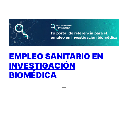
Saltar
al
contenido
EMPLEO SANITARIO EN
INVESTIGACIÓN
BIOMÉDICA