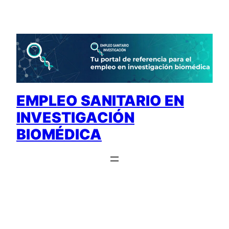
Saltar
al
contenido
EMPLEO SANITARIO EN
INVESTIGACIÓN
BIOMÉDICA