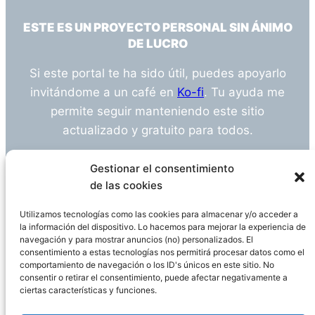
ESTE ES UN PROYECTO PERSONAL SIN ÁNIMO
DE LUCRO
Si este portal te ha sido útil, puedes apoyarlo
invitándome a un café en
Ko-fi
. Tu ayuda me
permite seguir manteniendo este sitio
actualizado y gratuito para todos.
¿Tienes alguna duda o sugerencia? Escríbeme
Gestionar el consentimiento
a
info@empleosanitarioinvestigacion.es
de las cookies
Utilizamos tecnologías como las cookies para almacenar y/o acceder a
la información del dispositivo. Lo hacemos para mejorar la experiencia de
navegación y para mostrar anuncios (no) personalizados. El
Descargo de Responsabilidad
consentimiento a estas tecnologías nos permitirá procesar datos como el
comportamiento de navegación o los ID's únicos en este sitio. No
consentir o retirar el consentimiento, puede afectar negativamente a
Declaración de Privacidad
Política de cookies
ciertas características y funciones.