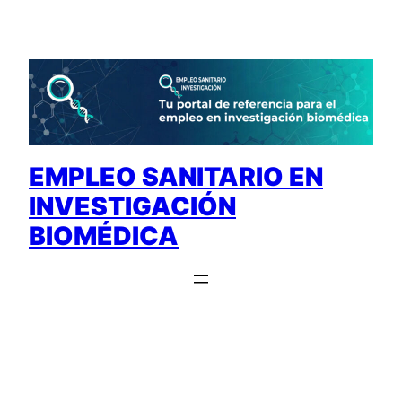
Saltar
al
contenido
EMPLEO SANITARIO EN
INVESTIGACIÓN
BIOMÉDICA