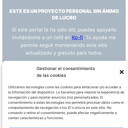
ESTE ES UN PROYECTO PERSONAL SIN ÁNIMO
DE LUCRO
Si este portal te ha sido útil, puedes apoyarlo
invitándome a un café en
Ko-fi
. Tu ayuda me
permite seguir manteniendo este sitio
actualizado y gratuito para todos.
¿Tienes alguna duda o sugerencia? Escríbeme
Gestionar el consentimiento
a
info@empleosanitarioinvestigacion.es
de las cookies
Utilizamos tecnologías como las cookies para almacenar y/o acceder a
la información del dispositivo. Lo hacemos para mejorar la experiencia de
navegación y para mostrar anuncios (no) personalizados. El
Descargo de Responsabilidad
consentimiento a estas tecnologías nos permitirá procesar datos como el
comportamiento de navegación o los ID's únicos en este sitio. No
consentir o retirar el consentimiento, puede afectar negativamente a
Declaración de Privacidad
Política de cookies
ciertas características y funciones.