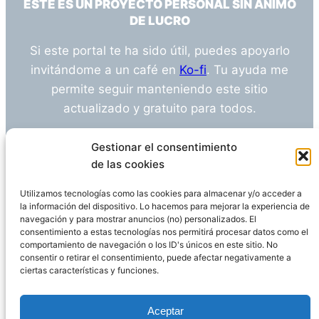
ESTE ES UN PROYECTO PERSONAL SIN ÁNIMO
DE LUCRO
Si este portal te ha sido útil, puedes apoyarlo
invitándome a un café en
Ko-fi
. Tu ayuda me
permite seguir manteniendo este sitio
actualizado y gratuito para todos.
¿Tienes alguna duda o sugerencia? Escríbeme
Gestionar el consentimiento
a
info@empleosanitarioinvestigacion.es
de las cookies
Utilizamos tecnologías como las cookies para almacenar y/o acceder a
la información del dispositivo. Lo hacemos para mejorar la experiencia de
navegación y para mostrar anuncios (no) personalizados. El
Descargo de Responsabilidad
consentimiento a estas tecnologías nos permitirá procesar datos como el
comportamiento de navegación o los ID's únicos en este sitio. No
consentir o retirar el consentimiento, puede afectar negativamente a
Declaración de Privacidad
Política de cookies
ciertas características y funciones.
Funciona gracias a
WordPress
Aceptar