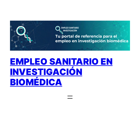
Saltar
al
contenido
EMPLEO SANITARIO EN
INVESTIGACIÓN
BIOMÉDICA