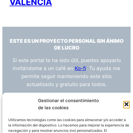
VALENCIA
ESTE ES UN PROYECTO PERSONAL SIN ÁNIMO
DE LUCRO
Si este portal te ha sido útil, puedes apoyarlo
invitándome a un café en
Ko-fi
. Tu ayuda me
permite seguir manteniendo este sitio
actualizado y gratuito para todos.
¿Tienes alguna duda o sugerencia? Escríbeme
Gestionar el consentimiento
a
info@empleosanitarioinvestigacion.es
de las cookies
Utilizamos tecnologías como las cookies para almacenar y/o acceder a
la información del dispositivo. Lo hacemos para mejorar la experiencia de
navegación y para mostrar anuncios (no) personalizados. El
Descargo de Responsabilidad