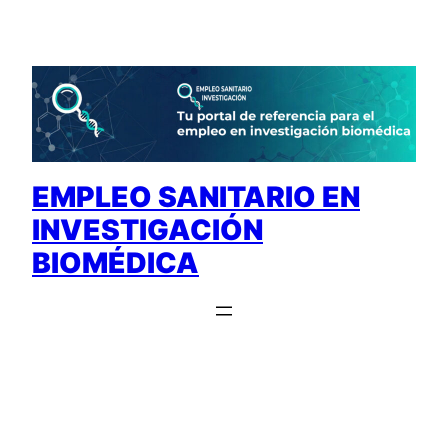
Saltar
al
contenido
EMPLEO SANITARIO EN
INVESTIGACIÓN
BIOMÉDICA