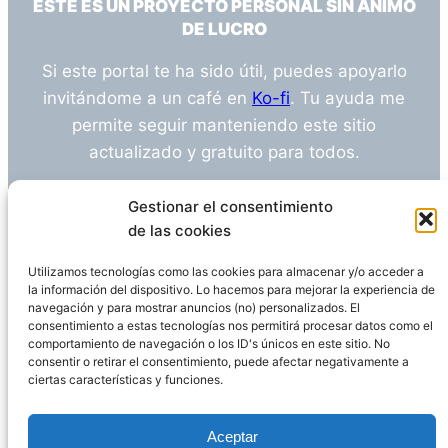
ESTE ES UN PROYECTO PERSONAL SIN ÁNIMO
DE LUCRO
Si este portal te ha sido útil, puedes apoyarlo
invitándome a un café en
Ko-fi
. Tu ayuda me
permite seguir manteniendo este sitio
actualizado y gratuito para todos.
¿Tienes alguna duda o sugerencia? Escríbeme
Gestionar el consentimiento
a
info@empleosanitarioinvestigacion.es
de las cookies
Utilizamos tecnologías como las cookies para almacenar y/o acceder a
la información del dispositivo. Lo hacemos para mejorar la experiencia de
navegación y para mostrar anuncios (no) personalizados. El
Descargo de Responsabilidad
consentimiento a estas tecnologías nos permitirá procesar datos como el
comportamiento de navegación o los ID's únicos en este sitio. No
consentir o retirar el consentimiento, puede afectar negativamente a
Declaración de Privacidad
Política de cookies
ciertas características y funciones.
Funciona gracias a
WordPress
Aceptar