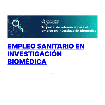
Saltar
al
contenido
EMPLEO SANITARIO EN
INVESTIGACIÓN
BIOMÉDICA