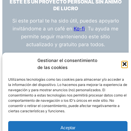
ESTE ES UN PROYECTO PERSONAL SIN ÁNIMO
DE LUCRO
Si este portal te ha sido útil, puedes apoyarlo
invitándome a un café en
Ko-fi
. Tu ayuda me
permite seguir manteniendo este sitio
actualizado y gratuito para todos.
¿Tienes alguna duda o sugerencia? Escríbeme
Gestionar el consentimiento
a
info@empleosanitarioinvestigacion.es
de las cookies
Utilizamos tecnologías como las cookies para almacenar y/o acceder a
la información del dispositivo. Lo hacemos para mejorar la experiencia de
navegación y para mostrar anuncios (no) personalizados. El
Descargo de Responsabilidad
consentimiento a estas tecnologías nos permitirá procesar datos como el
comportamiento de navegación o los ID's únicos en este sitio. No
consentir o retirar el consentimiento, puede afectar negativamente a
Declaración de Privacidad
Política de cookies
ciertas características y funciones.
Funciona gracias a
WordPress
Aceptar