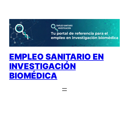
Saltar
al
contenido
EMPLEO SANITARIO EN
INVESTIGACIÓN
BIOMÉDICA