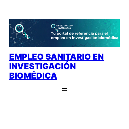
Saltar
al
contenido
EMPLEO SANITARIO EN
INVESTIGACIÓN
BIOMÉDICA