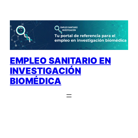
Saltar
al
contenido
EMPLEO SANITARIO EN
INVESTIGACIÓN
BIOMÉDICA