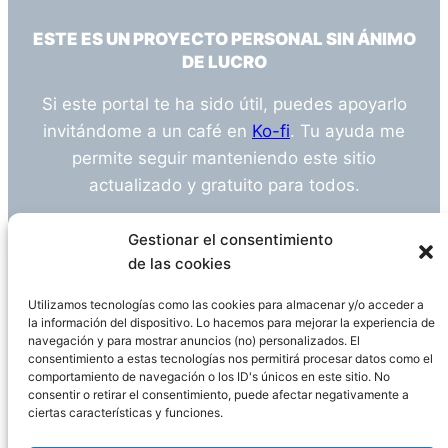
ESTE ES UN PROYECTO PERSONAL SIN ÁNIMO
DE LUCRO
Si este portal te ha sido útil, puedes apoyarlo
invitándome a un café en
Ko-fi
. Tu ayuda me
permite seguir manteniendo este sitio
actualizado y gratuito para todos.
¿Tienes alguna duda o sugerencia? Escríbeme
Gestionar el consentimiento
a
info@empleosanitarioinvestigacion.es
de las cookies
Utilizamos tecnologías como las cookies para almacenar y/o acceder a
la información del dispositivo. Lo hacemos para mejorar la experiencia de
navegación y para mostrar anuncios (no) personalizados. El
Descargo de Responsabilidad
consentimiento a estas tecnologías nos permitirá procesar datos como el
comportamiento de navegación o los ID's únicos en este sitio. No
consentir o retirar el consentimiento, puede afectar negativamente a
Declaración de Privacidad
Política de cookies
ciertas características y funciones.