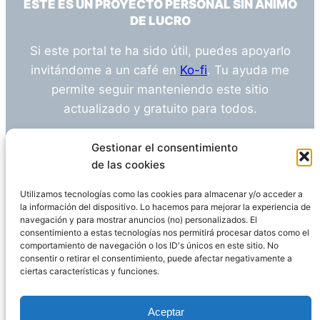
ESTE ES UN PROYECTO PERSONAL SIN ÁNIMO
DE LUCRO
Si este portal te ha sido útil, puedes apoyarlo
invitándome a un café en
Ko-fi
. Tu ayuda me
permite seguir manteniendo este sitio
actualizado y gratuito para todos.
¿Tienes alguna duda o sugerencia? Escríbeme
Gestionar el consentimiento
a
info@empleosanitarioinvestigacion.es
de las cookies
Utilizamos tecnologías como las cookies para almacenar y/o acceder a
la información del dispositivo. Lo hacemos para mejorar la experiencia de
navegación y para mostrar anuncios (no) personalizados. El
Descargo de Responsabilidad
consentimiento a estas tecnologías nos permitirá procesar datos como el
comportamiento de navegación o los ID's únicos en este sitio. No
consentir o retirar el consentimiento, puede afectar negativamente a
Declaración de Privacidad
Política de cookies
ciertas características y funciones.
Funciona gracias a
WordPress
Aceptar