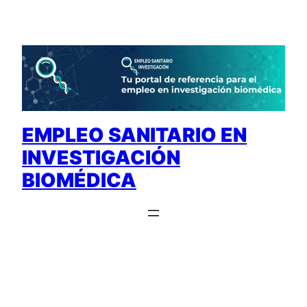
Saltar
al
contenido
EMPLEO SANITARIO EN
INVESTIGACIÓN
BIOMÉDICA