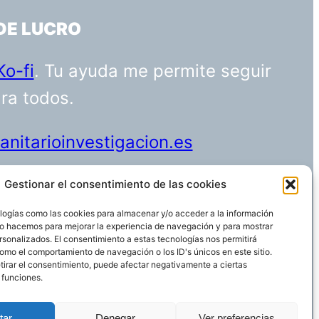
DE LUCRO
Ko-fi
. Tu ayuda me permite seguir
ara todos.
nitarioinvestigacion.es
Gestionar el consentimiento de las cookies
logías como las cookies para almacenar y/o acceder a la información
Funciona gracias a
WordPress
 Lo hacemos para mejorar la experiencia de navegación y para mostrar
rsonalizados. El consentimiento a estas tecnologías nos permitirá
omo el comportamiento de navegación o los ID's únicos en este sitio.
etirar el consentimiento, puede afectar negativamente a ciertas
 funciones.
tar
Denegar
Ver preferencias