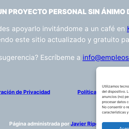
 UN PROYECTO PERSONAL SIN ÁNIMO 
uedes apoyarlo invitándome a un café en
do este sitio actualizado y gratuito p
 sugerencia? Escríbeme a
info@empleosa
Utilizamos tecno
ración de Privacidad
Política de cookies
del dispositivo.
anuncios (no) pe
procesar datos c
No consentir o r
características y
Página administrada por
Javier Ripoll
Acep