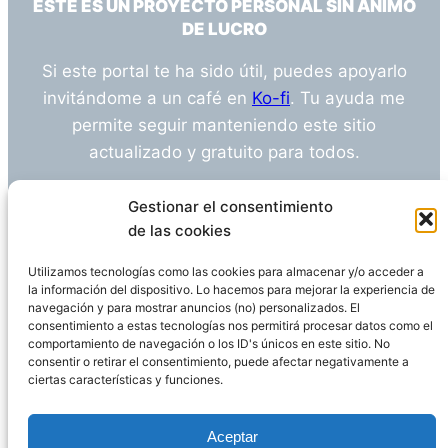
ESTE ES UN PROYECTO PERSONAL SIN ÁNIMO
DE LUCRO
Si este portal te ha sido útil, puedes apoyarlo
invitándome a un café en
Ko-fi
. Tu ayuda me
permite seguir manteniendo este sitio
actualizado y gratuito para todos.
¿Tienes alguna duda o sugerencia? Escríbeme
Gestionar el consentimiento
a
info@empleosanitarioinvestigacion.es
de las cookies
Utilizamos tecnologías como las cookies para almacenar y/o acceder a
la información del dispositivo. Lo hacemos para mejorar la experiencia de
navegación y para mostrar anuncios (no) personalizados. El
Descargo de Responsabilidad
consentimiento a estas tecnologías nos permitirá procesar datos como el
comportamiento de navegación o los ID's únicos en este sitio. No
consentir o retirar el consentimiento, puede afectar negativamente a
Declaración de Privacidad
Política de cookies
ciertas características y funciones.
Funciona gracias a
WordPress
Aceptar