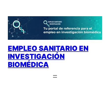
Saltar
al
contenido
EMPLEO SANITARIO EN
INVESTIGACIÓN
BIOMÉDICA