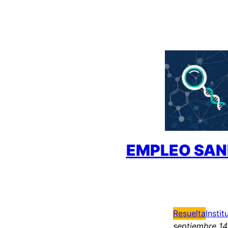
Saltar
al
contenido
EMPLEO SAN
Resuelta
Instit
septiembre 14