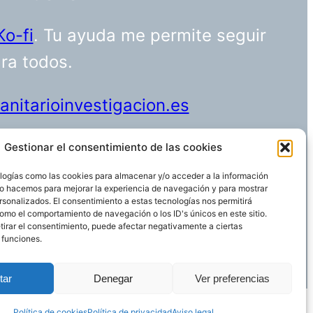
Ko-fi
. Tu ayuda me permite seguir
ara todos.
nitarioinvestigacion.es
Gestionar el consentimiento de las cookies
logías como las cookies para almacenar y/o acceder a la información
Funciona gracias a
WordPress
 Lo hacemos para mejorar la experiencia de navegación y para mostrar
rsonalizados. El consentimiento a estas tecnologías nos permitirá
omo el comportamiento de navegación o los ID's únicos en este sitio.
etirar el consentimiento, puede afectar negativamente a ciertas
 funciones.
tar
Denegar
Ver preferencias
Política de cookies
Política de privacidad
Aviso legal