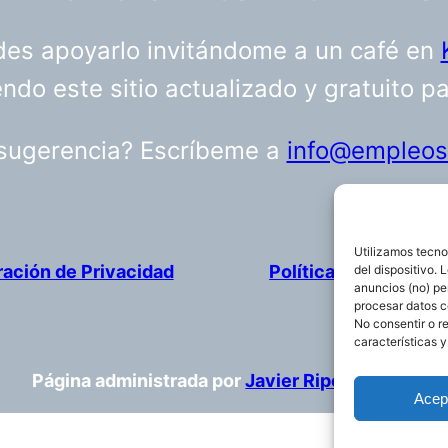
uedes apoyarlo invitándome a un café en
do este sitio actualizado y gratuito p
 sugerencia? Escríbeme a
info@empleosa
Utilizamos tecno
ración de Privacidad
Política de cookies
del dispositivo.
anuncios (no) pe
procesar datos c
No consentir o r
características y
Página administrada por
Javier Ripoll
Acep