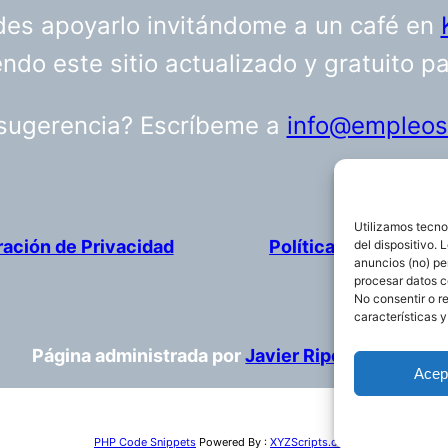
uedes apoyarlo invitándome a un café en
do este sitio actualizado y gratuito p
 sugerencia? Escríbeme a
info@empleosa
Utilizamos tecno
ración de Privacidad
Política de cookies
del dispositivo.
anuncios (no) pe
procesar datos c
No consentir o r
características y
Página administrada por
Javier Ripoll
Acep
PHP Code Snippets
Powered By :
XYZScripts.com