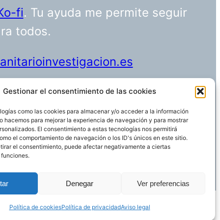
Ko-fi
. Tu ayuda me permite seguir
ara todos.
nitarioinvestigacion.es
Gestionar el consentimiento de las cookies
logías como las cookies para almacenar y/o acceder a la información
Funciona gracias a
WordPress
 Lo hacemos para mejorar la experiencia de navegación y para mostrar
rsonalizados. El consentimiento a estas tecnologías nos permitirá
omo el comportamiento de navegación o los ID's únicos en este sitio.
etirar el consentimiento, puede afectar negativamente a ciertas
 funciones.
tar
Denegar
Ver preferencias
Política de cookies
Política de privacidad
Aviso legal