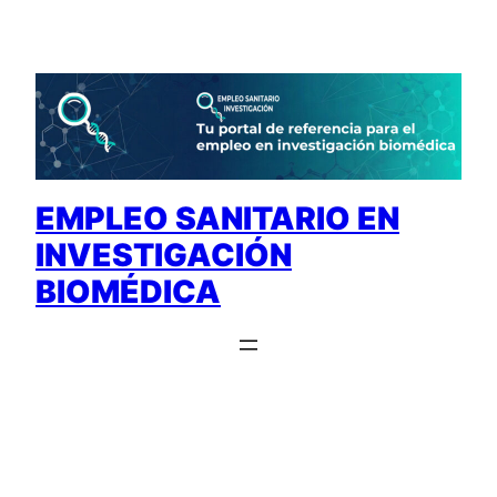
Saltar
al
contenido
EMPLEO SANITARIO EN
INVESTIGACIÓN
BIOMÉDICA