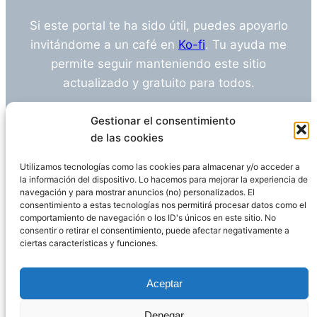
Si este portal te ha sido útil, puedes apoyarlo
invitándome a un café en
Ko-fi
. Tu ayuda me
permite seguir manteniendo este sitio
actualizado y gratuito para todos.
¿Tienes alguna duda o sugerencia? Escríbeme
Gestionar el consentimiento
a
info@empleosanitarioinvestigacion.es
de las cookies
Utilizamos tecnologías como las cookies para almacenar y/o acceder a
la información del dispositivo. Lo hacemos para mejorar la experiencia de
navegación y para mostrar anuncios (no) personalizados. El
Descargo de Responsabilidad
consentimiento a estas tecnologías nos permitirá procesar datos como el
comportamiento de navegación o los ID's únicos en este sitio. No
consentir o retirar el consentimiento, puede afectar negativamente a
Declaración de Privacidad
Política de cookies
ciertas características y funciones.
Funciona gracias a
WordPress
Aceptar
Denegar