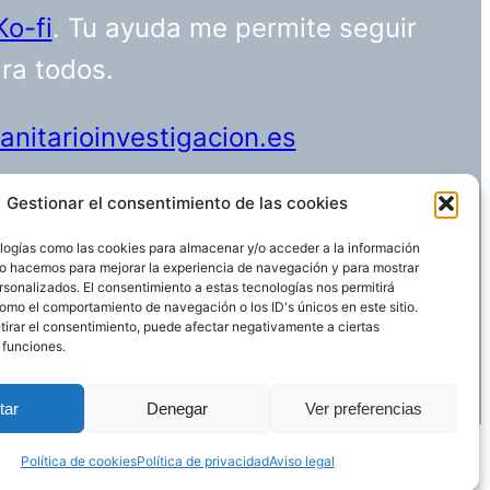
Ko-fi
. Tu ayuda me permite seguir
ara todos.
nitarioinvestigacion.es
Gestionar el consentimiento de las cookies
logías como las cookies para almacenar y/o acceder a la información
Funciona gracias a
WordPress
 Lo hacemos para mejorar la experiencia de navegación y para mostrar
rsonalizados. El consentimiento a estas tecnologías nos permitirá
omo el comportamiento de navegación o los ID's únicos en este sitio.
etirar el consentimiento, puede afectar negativamente a ciertas
 funciones.
tar
Denegar
Ver preferencias
Política de cookies
Política de privacidad
Aviso legal