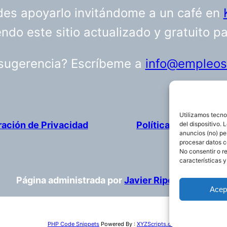
uedes apoyarlo invitándome a un café en
do este sitio actualizado y gratuito p
 sugerencia? Escríbeme a
info@empleosa
Utilizamos tecno
ración de Privacidad
Política de cookies
del dispositivo.
anuncios (no) pe
procesar datos c
No consentir o r
características y
Página administrada por
Javier Ripoll
Acep
PHP Code Snippets
Powered By :
XYZScripts.com