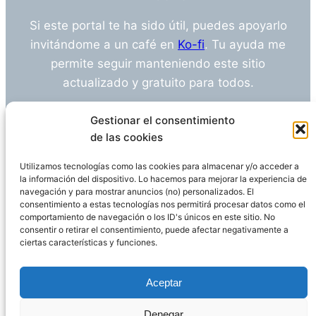
Si este portal te ha sido útil, puedes apoyarlo
invitándome a un café en
Ko-fi
. Tu ayuda me
permite seguir manteniendo este sitio
actualizado y gratuito para todos.
¿Tienes alguna duda o sugerencia? Escríbeme
Gestionar el consentimiento
a
info@empleosanitarioinvestigacion.es
de las cookies
Utilizamos tecnologías como las cookies para almacenar y/o acceder a
la información del dispositivo. Lo hacemos para mejorar la experiencia de
navegación y para mostrar anuncios (no) personalizados. El
Descargo de Responsabilidad
consentimiento a estas tecnologías nos permitirá procesar datos como el
comportamiento de navegación o los ID's únicos en este sitio. No
consentir o retirar el consentimiento, puede afectar negativamente a
Declaración de Privacidad
Política de cookies
ciertas características y funciones.
Funciona gracias a
WordPress
Aceptar
Denegar