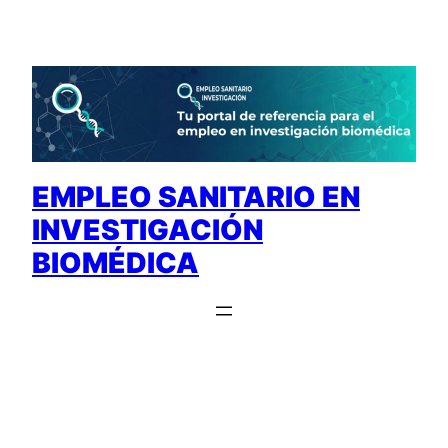
Saltar
al
contenido
EMPLEO SANITARIO EN
INVESTIGACIÓN
BIOMÉDICA