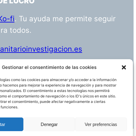
DE LUCRO
Ko-fi
. Tu ayuda me permite seguir
ara todos.
nitarioinvestigacion.es
Gestionar el consentimiento de las cookies
logías como las cookies para almacenar y/o acceder a la información
Funciona gracias a
WordPress
 Lo hacemos para mejorar la experiencia de navegación y para mostrar
rsonalizados. El consentimiento a estas tecnologías nos permitirá
omo el comportamiento de navegación o los ID's únicos en este sitio.
etirar el consentimiento, puede afectar negativamente a ciertas
 funciones.
tar
Denegar
Ver preferencias