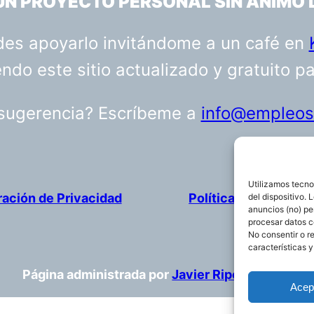
 UN PROYECTO PERSONAL SIN ÁNIMO 
uedes apoyarlo invitándome a un café en
do este sitio actualizado y gratuito p
 sugerencia? Escríbeme a
info@empleosa
Utilizamos tecno
ración de Privacidad
Política de cookies
del dispositivo.
anuncios (no) pe
procesar datos c
No consentir o r
características y
Página administrada por
Javier Ripoll
Acep